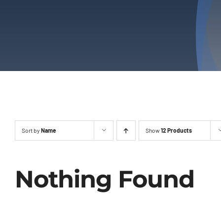
Sort by
Name
Show
12 Products
Nothing Found