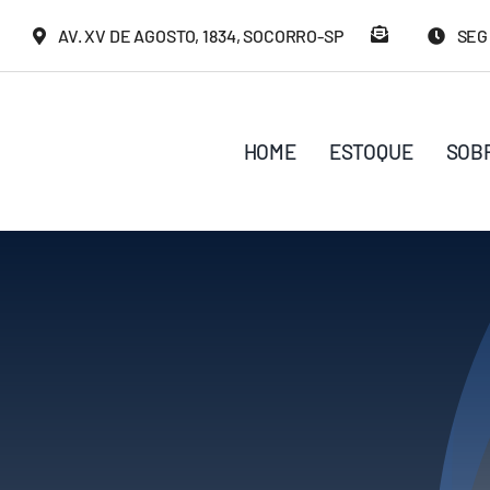
Ir
AV. XV DE AGOSTO, 1834, SOCORRO-SP
SEG 
para
o
conteúdo
HOME
ESTOQUE
SOB