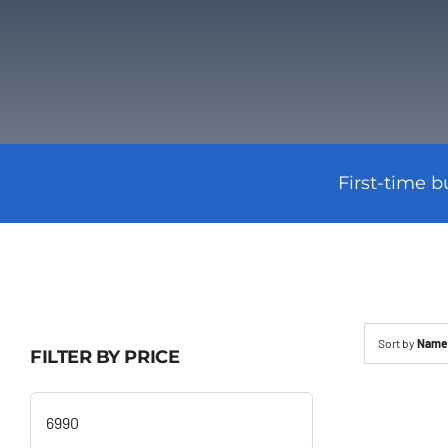
First-time b
Sort by
Name
FILTER BY PRICE
Preço
mínimo