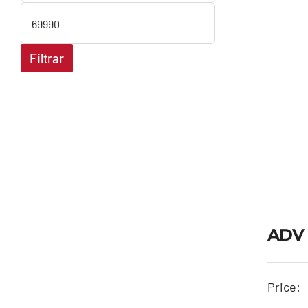
Preço
máximo
Filtrar
ADV 
Price: