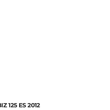
BIZ 110i 2021
R$
14.700,00
IZ 125 ES 2012