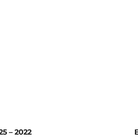
ADV 150 ABS 2021
R$
21.990,00
25 – 2022
B