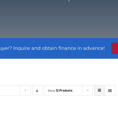
uyer? Inquire and obtain finance in advance!
Show
12 Products