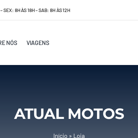
– SEX: 8H ÀS 18H – SAB: 8H ÀS 12H
RE NÓS
VIAGENS
ATUAL MOTOS
Início
»
Loja