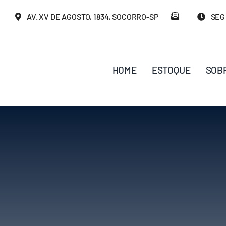
Ir
AV. XV DE AGOSTO, 1834, SOCORRO-SP
SEG 
para
o
conteúdo
HOME
ESTOQUE
SOB