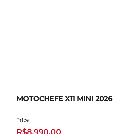
MOTOCHEFE X11 MINI 2026
MOTOCHEFE X11 MINI
Price:
2026
R$
8.990,00