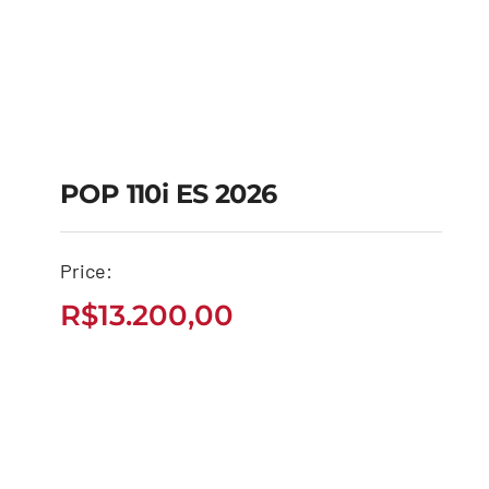
POP 110i ES 2026
Price:
POP 110i ES 2026
R$
13.200,00
R$
13.200,00