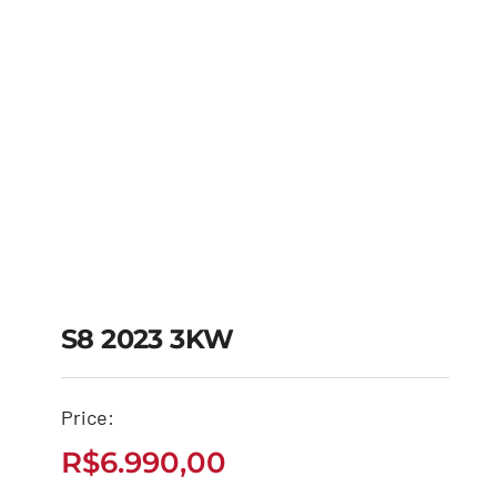
S8 2023 3KW
Price:
S8 2023 3KW
R$
6.990,00
R$
6.990,00