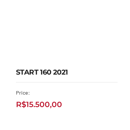
START 160 2021
Price:
START 160 2021
R$
15.500,00
R$
15.500,00