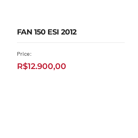
FAN 150 ESI 2012
Price:
FAN 150 ESI 2012
R$
12.900,00
R$
12.900,00