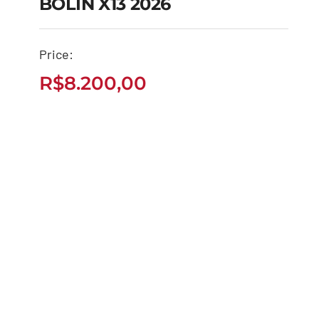
BOLIN X13 2026
Price:
BOLIN X13 2026
R$
8.200,00
R$
8.200,00