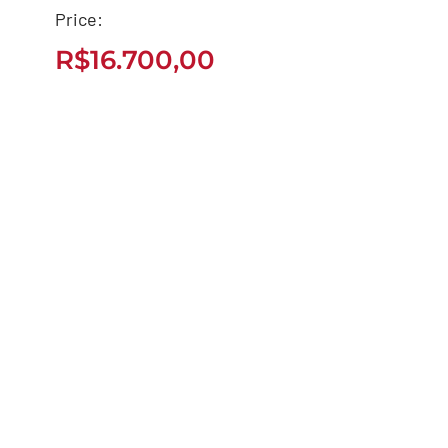
Price:
FACTOR 150 ED 2023
R$
16.700,00
R$
16.700,00