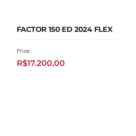
FACTOR 150 ED 2024 FLEX
FACTOR 150 ED 2024
Price:
FLEX
R$
17.200,00
R$
17.200,00