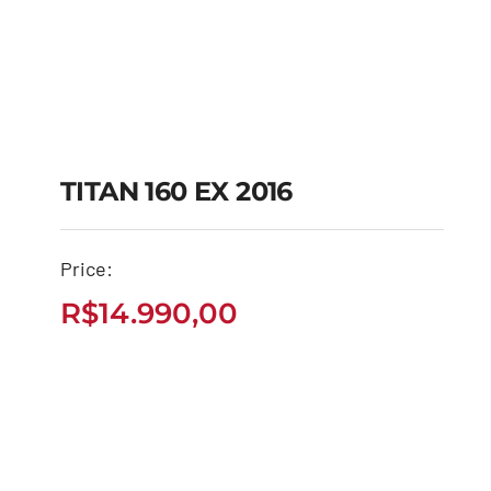
TITAN 160 EX 2016
Price:
TITAN 160 EX 2016
R$
14.990,00
R$
14.990,00