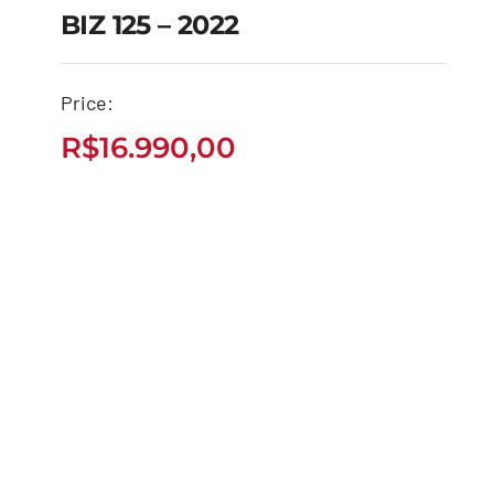
BIZ 125 – 2022
Price:
BIZ 125 – 2022
R$
16.990,00
R$
16.990,00