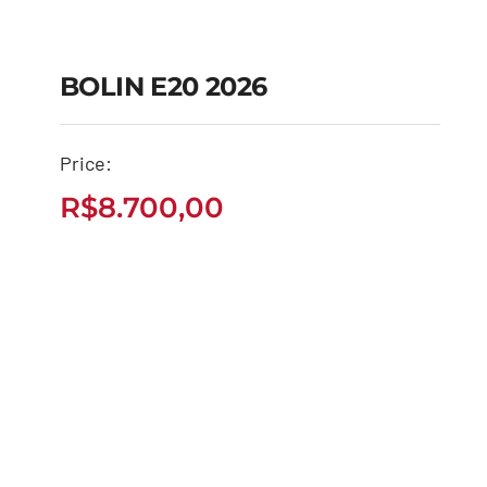
BOLIN E20 2026
Price:
BOLIN E20 2026
R$
8.700,00
R$
8.700,00