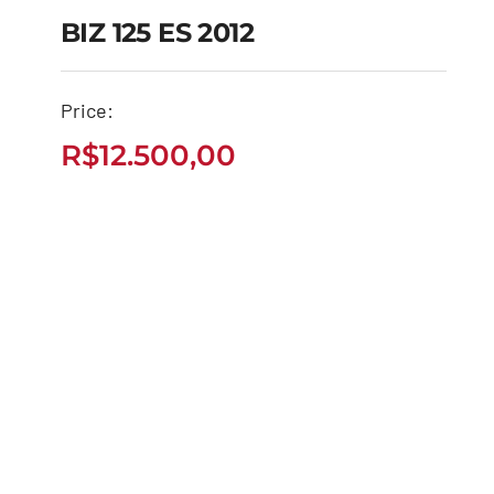
BIZ 125 ES 2012
Price:
BIZ 125 ES 2012
R$
12.500,00
R$
12.500,00