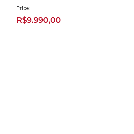
Price:
VYA FLY 1000W 2026
R$
9.990,00
R$
9.990,00