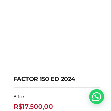
FACTOR 150 ED 2024
Price:
FACTOR 150 ED 2024
R$
17.500,00
R$
17.500,00