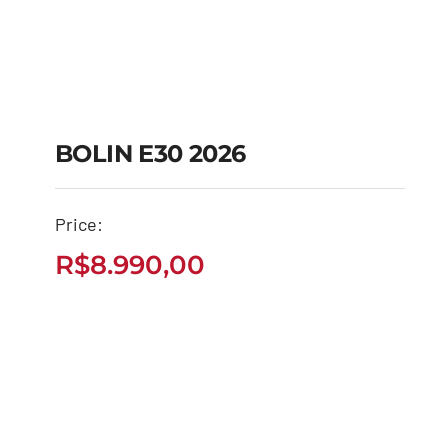
BOLIN E30 2026
Price:
BOLIN E30 2026
R$
8.990,00
R$
8.990,00