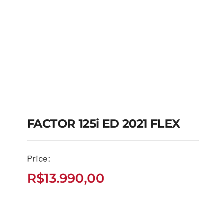
FACTOR 125i ED 2021 FLEX
FACTOR 125i ED 2021
Price:
FLEX
R$
13.990,00
R$
13.990,00