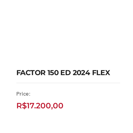
FACTOR 150 ED 2024 FLEX
FACTOR 150 ED 2024
Price:
FLEX
R$
17.200,00
R$
17.200,00