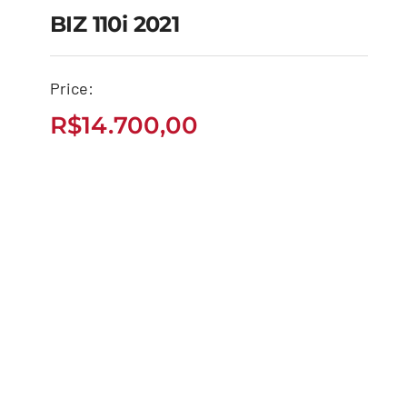
BIZ 110i 2021
Price:
BIZ 110i 2021
R$
14.700,00
R$
14.700,00