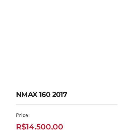
NMAX 160 2017
Price:
NMAX 160 2017
R$
14.500,00
R$
14.500,00