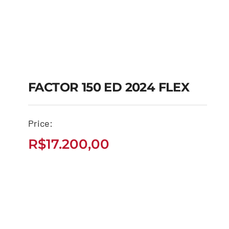
FACTOR 150 ED 2024 FLEX
FACTOR 150 ED 2024
Price:
FLEX
R$
17.200,00
R$
17.200,00