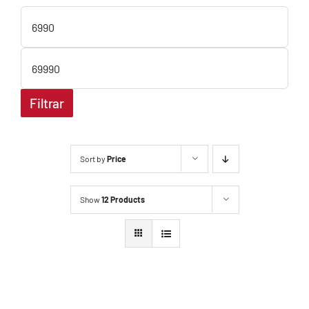
Preço
mínimo
Preço
máximo
Filtrar
Sort by
Price
Show
12 Products