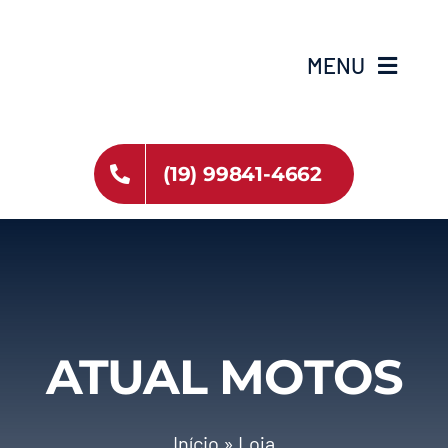
Ir
para
MENU
o
conteúdo
HOME
(19) 99841-4662
ESTOQUE
SOBRE NÓS
VIAGENS
ATUAL MOTOS
Início
»
Loja