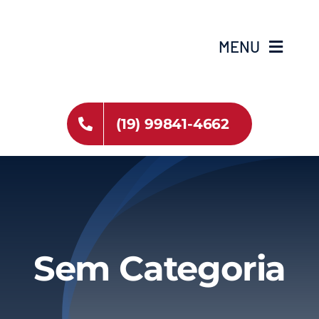
Ir
para
MENU
o
conteúdo
HOME
(19) 99841-4662
ESTOQUE
SOBRE NÓS
VIAGENS
Sem Categoria